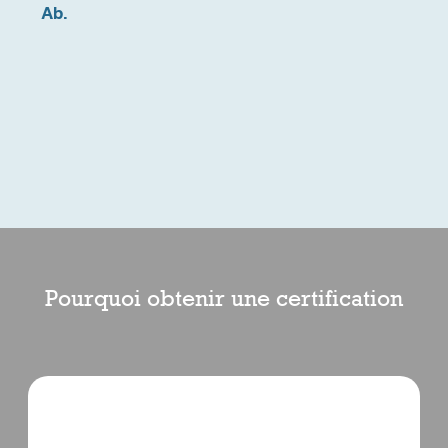
Ab.
égale
récom
d'ani
Rick
B.
Pourquoi obtenir une certification